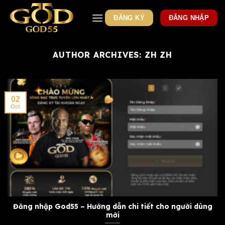
Skip
ĐĂNG KÝ
ĐĂNG NHẬP
to
content
AUTHOR ARCHIVES:
ZH ZH
02
Oct
Đăng nhập God55 – Hướng dẫn chi tiết cho người dùng
mới