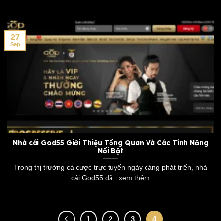
27
Sep
Nhà cái God55 Giới Thiệu Tổng Quan Và Các Tính Năng
Nổi Bật
Trong thị trường cá cược trực tuyến ngày càng phát triển, nhà
cái God55 đã...xem thêm
1
2
3
4