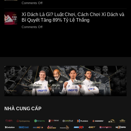
TÍNH
on
Comments Off
God55:
Lệ
VÀ
KHUNG
Công
Trúng
MẸO
GIỜ
Thức,
Xì Dách Là Gì? Luật Chơi, Cách Chơi Xì Dách và
&
CHƠI
NỔ
Mẹo
Bí Quyết Tăng 89% Tỷ Lệ Thắng
Mẹo
HIỆU
HŨ
Thắng
Chơi
QUẢ
on
Comments Off
–
&
Chuẩn
2025
Xì
BÍ
Tỷ
Nhất
Dách
KÍP
Lệ
2025
Là
CHỌN
Ăn
Gì?
THỜI
Thật
Luật
ĐIỂM
Chơi,
VÀNG
Cách
GIÚP
Chơi
TỈ
Xì
LỆ
Dách
NỔ
và
HŨ
Bí
TĂNG
Quyết
GẤP
Tăng
3
89%
LẦN
Tỷ
NHÀ CUNG CẤP
Lệ
Thắng