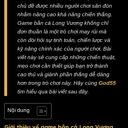
chủ đề được nhiều người chơi săn đón
nhằm nâng cao khả năng chiến thắng.
Game bắn cá Long Vương không chỉ
đơn thuần là một trò chơi may rủi mà
còn đòi hỏi sự tinh toán, chiến lược và
kỹ năng chính xác của người chơi. Bài
viết này sẽ cung cấp những chiến thuật,
mẹo chơi cần thiết giúp bạn trở thành
cao thủ và giành phần thắng dễ dàng
hơn trong trò chơi này. Hãy cùng
God55
tìm hiểu qua bài viết sau đây.
Nội dung
Giới thiệu về game bắn cá Long Vương