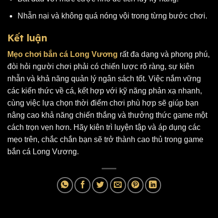
Nhẫn nại và không quá nóng vội trong từng bước chơi.
Kết luận
Mẹo chơi bắn cá Long Vương
rất đa dạng và phong phú,
đòi hỏi người chơi phải có chiến lược rõ ràng, sự kiên
nhẫn và khả năng quản lý ngân sách tốt. Việc nắm vững
các kiến thức về cá, kết hợp với kỹ năng phản xạ nhanh,
cùng việc lựa chọn thời điểm chơi phù hợp sẽ giúp bạn
nâng cao khả năng chiến thắng và thưởng thức game một
cách trọn vẹn hơn. Hãy kiên trì luyện tập và áp dụng các
mẹo trên, chắc chắn bạn sẽ trở thành cao thủ trong game
bắn cá Long Vương.