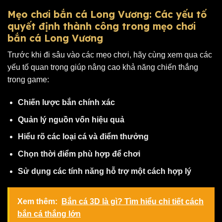
Mẹo chơi bắn cá Long Vương:
Các yếu tố
quyết định thành công trong mẹo chơi
bắn cá Long Vương
Trước khi đi sâu vào các mẹo chơi, hãy cùng xem qua các
yếu tố quan trọng giúp nâng cao khả năng chiến thắng
trong game:
Chiến lược bắn chính xác
Quản lý nguồn vốn hiệu quả
Hiểu rõ các loại cá và điểm thưởng
Chọn thời điểm phù hợp để chơi
Sử dụng các tính năng hỗ trợ một cách hợp lý
Xem thêm:
Bắn cá 3D là gì? Tìm hiểu chi tiết cách
bắn cá thắng lớn