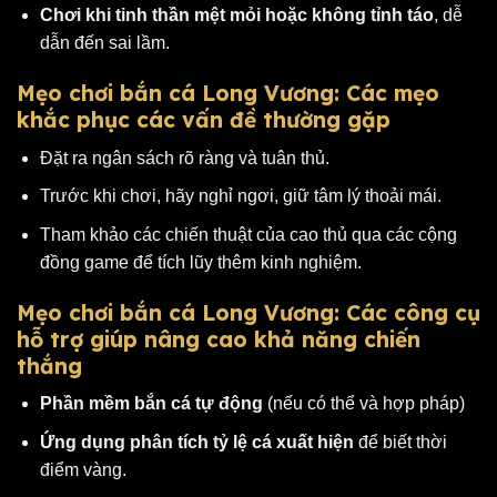
Chơi khi tinh thần mệt mỏi hoặc không tỉnh táo
, dễ
dẫn đến sai lầm.
Mẹo chơi bắn cá Long Vương: Các mẹo
khắc phục các vấn đề thường gặp
Đặt ra ngân sách rõ ràng và tuân thủ.
Trước khi chơi, hãy nghỉ ngơi, giữ tâm lý thoải mái.
Tham khảo các chiến thuật của cao thủ qua các cộng
đồng game để tích lũy thêm kinh nghiệm.
Mẹo chơi bắn cá Long Vương:
Các công cụ
hỗ trợ giúp nâng cao khả năng chiến
thắng
Phần mềm bắn cá tự động
(nếu có thể và hợp pháp)
Ứng dụng phân tích tỷ lệ cá xuất hiện
để biết thời
điểm vàng.